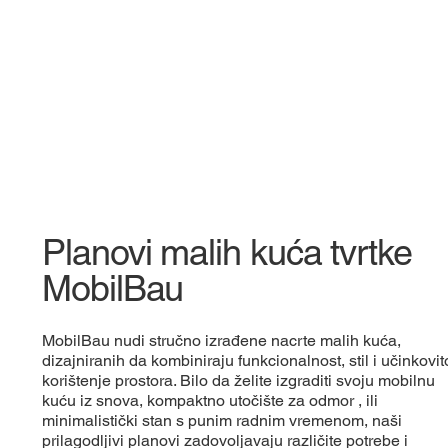
Planovi malih kuća tvrtke
MobilBau
MobilBau nudi stručno izrađene nacrte malih kuća,
dizajniranih da kombiniraju funkcionalnost, stil i učinkovit
korištenje prostora. Bilo da želite izgraditi svoju mobilnu
kuću iz snova, kompaktno utočište za odmor , ili
minimalistički stan s punim radnim vremenom, naši
prilagodljivi planovi zadovoljavaju različite potrebe i