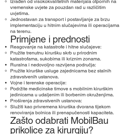
Izrađen od visokokvalitetnih materijala otpornih na
vremenske uvjete za pouzdan rad u različitim
uvjetima.
Jednostavan za transport i postavljanje za brzu
implementaciju u hitnim slučajevima ili operacijama
na terenu.
Primjene i prednosti
Reagovanje na katastrofe i hitne slučajeve:
Pružite trenutnu kiruršku skrb u prirodnim
katastrofama, sukobima ili kriznim zonama.
Ruralna i nedovoljno razvijena područja:
Pružite kirurške usluge zajednicama bez stalnih
zdravstvenih ustanova.
Vojne i terenske operacije:
Podržite medicinske timove s mobilnim kirurškim
jedinicama u udaljenim ili borbenim okruženjima.
Proširenja zdravstvenih ustanova:
Služiti kao privremena kirurška dvorana tijekom
renoviranja bolnica ili prenapučenosti kapaciteta.
Zašto odabrati MobilBau
prikolice za kirurgiju?