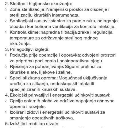
Sterilno i higijensko okruženje:
Zona sterilizacije: Namjenski prostor za čišćenje i
sterilizaciju kirurških instrumenata.
Sanitacijski sustavi: stanice za pranje ruku, odlaganje
otpada i kontrolirana ventilacija za kontrolu infekcije.
Kontrola klime: napredna filtracija zraka i regulacija
temperature za održavanje sterilnog radnog
okruženja.
Prilagodljivi izgledi:
Područja prije operacije i oporavka: odvojeni prostori
za pripremu pacijenata i postoperativnu njegu.
Rješenja za pohranjivanje: Sigurni pretinci za
kirurške alate, lijekove i zalihe.
Specijalizirana oprema: Mogućnosti uključivanja
uređaja za slikanje, endoskopskih alata ili
specijaliziranih kirurških sustava.
Ekološki prihvatljivi i energetski učinkoviti sustavi:
Opcije solarnih ploča za održivo napajanje osnovne
opreme i rasvjete.
Izolirani zidovi i energetski učinkoviti sustavi za
smanjenje operativnih troškova.
Izdržljiv i mobilan dizajn: