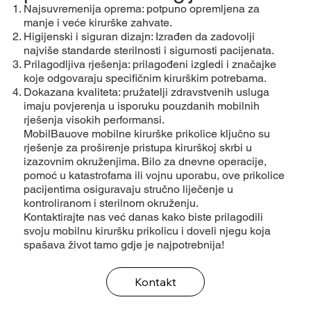
Najsuvremenija oprema: potpuno opremljena za
manje i veće kirurške zahvate.
Higijenski i siguran dizajn: Izrađen da zadovolji
najviše standarde sterilnosti i sigurnosti pacijenata.
Prilagodljiva rješenja: prilagođeni izgledi i značajke
koje odgovaraju specifičnim kirurškim potrebama.
Dokazana kvaliteta: pružatelji zdravstvenih usluga
imaju povjerenja u isporuku pouzdanih mobilnih
rješenja visokih performansi.
MobilBauove mobilne kirurške prikolice ključno su
rješenje za proširenje pristupa kirurškoj skrbi u
izazovnim okruženjima. Bilo za dnevne operacije,
pomoć u katastrofama ili vojnu uporabu, ove prikolice
pacijentima osiguravaju stručno liječenje u
kontroliranom i sterilnom okruženju.
Kontaktirajte nas već danas kako biste prilagodili
svoju mobilnu kiruršku prikolicu i doveli njegu koja
spašava život tamo gdje je najpotrebnija!
Kontakt