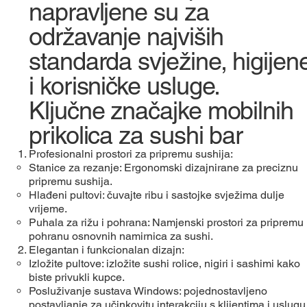
napravljene su za
održavanje najviših
standarda svježine, higijen
i korisničke usluge.
Ključne značajke mobilnih
prikolica za sushi bar
Profesionalni prostori za pripremu sushija:
Stanice za rezanje: Ergonomski dizajnirane za preciznu
pripremu sushija.
Hlađeni pultovi: čuvajte ribu i sastojke svježima dulje
vrijeme.
Puhala za rižu i pohrana: Namjenski prostori za pripremu 
pohranu osnovnih namirnica za sushi.
Elegantan i funkcionalan dizajn:
Izložite pultove: izložite sushi rolice, nigiri i sashimi kako
biste privukli kupce.
Posluživanje sustava Windows: pojednostavljeno
postavljanje za učinkovitu interakciju s klijentima i uslugu