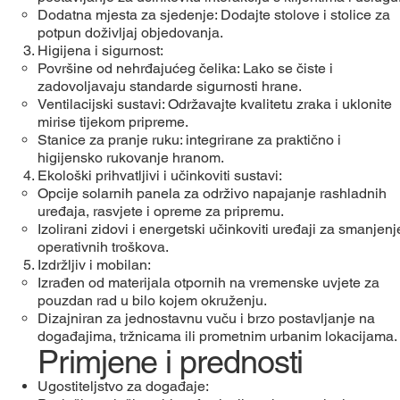
Dodatna mjesta za sjedenje: Dodajte stolove i stolice za
potpun doživljaj objedovanja.
Higijena i sigurnost:
Površine od nehrđajućeg čelika: Lako se čiste i
zadovoljavaju standarde sigurnosti hrane.
Ventilacijski sustavi: Održavajte kvalitetu zraka i uklonite
mirise tijekom pripreme.
Stanice za pranje ruku: integrirane za praktično i
higijensko rukovanje hranom.
Ekološki prihvatljivi i učinkoviti sustavi:
Opcije solarnih panela za održivo napajanje rashladnih
uređaja, rasvjete i opreme za pripremu.
Izolirani zidovi i energetski učinkoviti uređaji za smanjenj
operativnih troškova.
Izdržljiv i mobilan:
Izrađen od materijala otpornih na vremenske uvjete za
pouzdan rad u bilo kojem okruženju.
Dizajniran za jednostavnu vuču i brzo postavljanje na
događajima, tržnicama ili prometnim urbanim lokacijama.
Primjene i prednosti
Ugostiteljstvo za događaje: