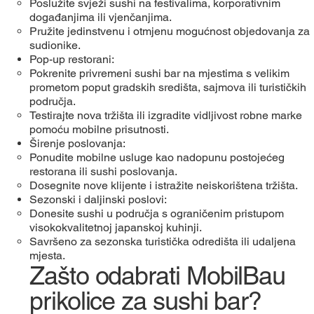
Poslužite svježi sushi na festivalima, korporativnim
događanjima ili vjenčanjima.
Pružite jedinstvenu i otmjenu mogućnost objedovanja za
sudionike.
Pop-up restorani:
Pokrenite privremeni sushi bar na mjestima s velikim
prometom poput gradskih središta, sajmova ili turističkih
područja.
Testirajte nova tržišta ili izgradite vidljivost robne marke
pomoću mobilne prisutnosti.
Širenje poslovanja:
Ponudite mobilne usluge kao nadopunu postojećeg
restorana ili sushi poslovanja.
Dosegnite nove klijente i istražite neiskorištena tržišta.
Sezonski i daljinski poslovi:
Donesite sushi u područja s ograničenim pristupom
visokokvalitetnoj japanskoj kuhinji.
Savršeno za sezonska turistička odredišta ili udaljena
mjesta.
Zašto odabrati MobilBau
prikolice za sushi bar?