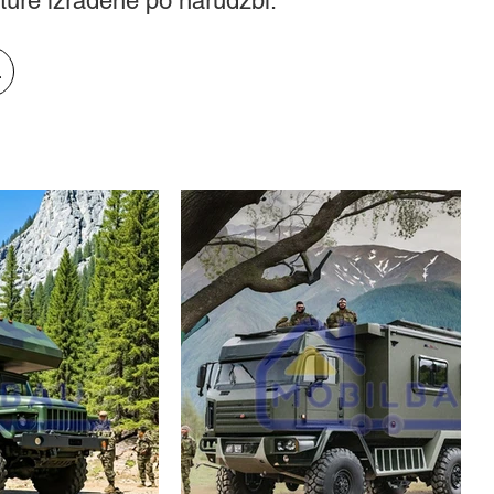
ture izrađene po narudžbi.
u