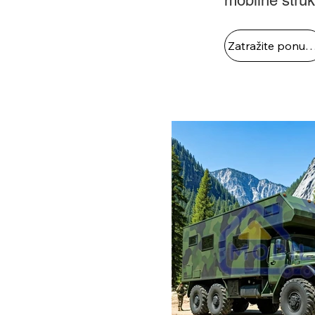
mobilne struk
Zatražite ponud