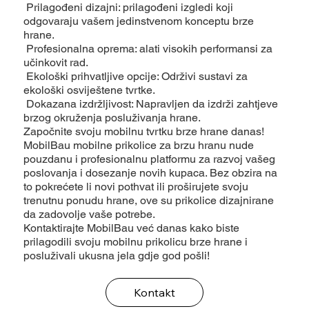
Prilagođeni dizajni: prilagođeni izgledi koji
odgovaraju vašem jedinstvenom konceptu brze
hrane.
Profesionalna oprema: alati visokih performansi za
učinkovit rad.
Ekološki prihvatljive opcije: Održivi sustavi za
ekološki osviještene tvrtke.
Dokazana izdržljivost: Napravljen da izdrži zahtjeve
brzog okruženja posluživanja hrane.
Započnite svoju mobilnu tvrtku brze hrane danas!
MobilBau mobilne prikolice za brzu hranu nude
pouzdanu i profesionalnu platformu za razvoj vašeg
poslovanja i dosezanje novih kupaca. Bez obzira na
to pokrećete li novi pothvat ili proširujete svoju
trenutnu ponudu hrane, ove su prikolice dizajnirane
da zadovolje vaše potrebe.
Kontaktirajte MobilBau već danas kako biste
prilagodili svoju mobilnu prikolicu brze hrane i
posluživali ukusna jela gdje god pošli!
Kontakt