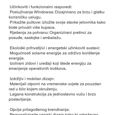
Učinkoviti i funkcionalni rasporedi:
Posluživanje Windowsa: Dizajnirano za brzu i glatku
korisničku uslugu.
Prikažite pultove: izložite svoje stavke jelovnika kako
biste privukli više kupaca.
Rješenja za pohranu: Organizirani pretinci za
posuđe, sastojke i ambalažu.
Ekološki prihvatljivi i energetski učinkoviti sustavi:
Mogućnosti solarne energije za održivo korištenje
energije.
Izolirani zidovi i uređaji koji štede energiju za
smanjenje operativnih troškova.
Izdržljiv i mobilan dizajn:
Materijali otporni na vremenske uvjete za pouzdan
rad u bilo kojem okruženju.
Lagana konstrukcija za jednostavno vuču i brzo
postavljanje.
Opcije prilagođenog brendiranja:
Personalizirajte vanjski dizajn kako bi odražavao