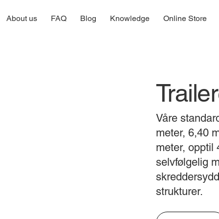
About us
FAQ
Blog
Knowledge
Online Store
Traile
​Våre standar
meter, 6,40 m
meter, opptil
selvfølgelig 
skreddersydde
strukturer.