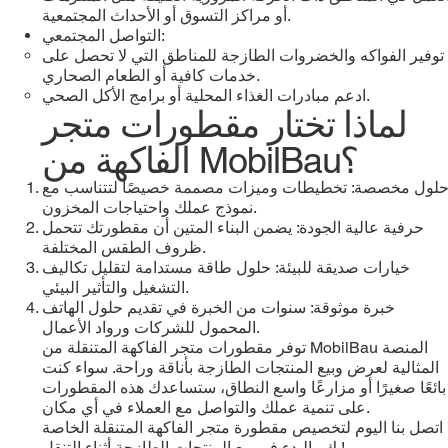
أو مراكز التسوق أو الأحداث المجتمعية.
التواصل المجتمعي:
توفير الفواكه والخضروات الطازجة للمناطق التي لا تحصل على
خدمات كافية أو الطعام الصحاري.
ادعم مبادرات الغذاء المحلية أو برامج الأكل الصحي.
لماذا تختار مقطورات متجر
الفاكهة من MobilBau؟
لول مخصصة: تخطيطات وميزات مصممة خصيصًا لتتناسب مع
نموذج عملك واحتياجات المخزون.
حرفية عالية الجودة: يضمن البناء المتين أن مقطورتك تتحمل
ظروف الطقس المختلفة.
خيارات صديقة للبيئة: حلول طاقة مستدامة لتقليل تكاليف
التشغيل والتأثير البيئي.
خبرة موثوقة: سنوات من الخبرة في تقديم حلول الهاتف
المحمول للشركات ورواد الأعمال.
توفر مقطورات متجر الفاكهة المتنقلة من MobilBau المنصة
المثالية لعرض وبيع المنتجات الطازجة بأناقة وراحة. سواء كنت
بائعًا صغيرًا أو مزارعًا واسع النطاق، ستساعدك هذه المقطورات
على تنمية عملك والتواصل مع العملاء في أي مكان.
اتصل بنا اليوم لتخصيص مقطورة متجر الفاكهة المتنقلة الخاصة
بك والبدء في بيع المنتجات الطازجة أثناء التنقل!