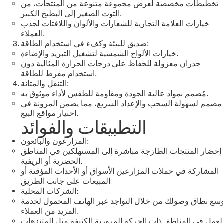
تخطيطات مخصصة لعرض مجموعة متنوعة من المنتجات، من
التوت الصغير إلى البطيخ الكبير.
خيارات العلامة التجارية للشعارات والألوان واللافتات لجذب
العملاء.
صديق للبيئة وكفء في استخدام الطاقة:
خيارات الألواح الشمسية لتشغيل التبريد والإضاءة.
جدران معزولة للحفاظ على درجات الحرارة المثالية دون
استخدام مفرط للطاقة.
التنقل والمتانة:
مُصمم بمواد عالية الجودة ومقاومة للطقس لأداء موثوق به.
مصمم لسهولة السحب والإعداد السريع، مما يضمن المرونة في
اختيار مواقع البيع.
التطبيقات والفوائد
المزارعون والبائعون:
إحضار المنتجات الطازجة مباشرة إلى المستهلكين في المناطق
الحضرية أو الريفية.
المشاركة في حملات المزارعين الأسواق أو الأحداث المؤقتة أو
المبيعات على جانب الطريق.
الشركات المحلية:
سع نطاق وصولك من خلال التواجد عبر الهاتف المحمول لخدمة
المزيد من العملاء.
لعمل في المناطق ذات الحركة المرورية الكثيفة مثل المتنزهات