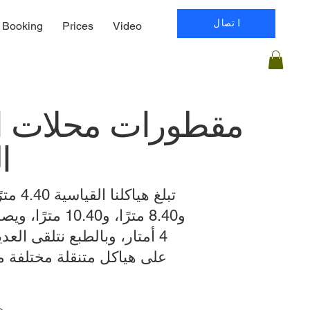
اتصال
Booking
Prices
Video
مقطورات محلات ال
ا
و8.40 مترًا، و10.40
4 أمتار، وبالطبع نتلقى الع
على هياكل متنقلة مختلفة