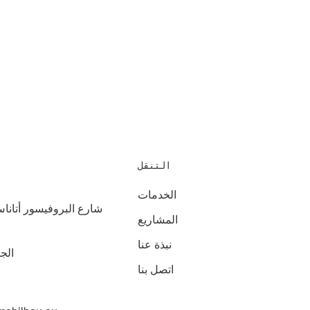
التنقل
الخدمات
المشاريع
نبذة عنا
الجوال +359 897 01 02 03
اتصل بنا